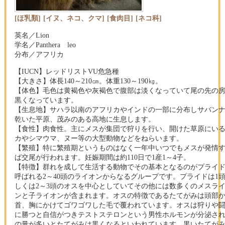
[ほ乳類]
[イヌ、ネコ、クマ]
[食肉目]
[ネコ科]
英名／Lion
学名／Panthera leo
分布／アフリカ
【IUCN】レッドリストVU危急種
【大きさ】体長140～210㎝。体重130～190㎏。
【体色】毛色は黄褐色や灰褐色で腹部は淡くなっていて尾の先の
黒くなっています。
【生息地】サハラ以南のアフリカやインドの一部に分布しサバン
乾いた平原、茂みのある高地に生息します。
【食性】肉食性。主にメスが集団で狩りを行い、開けた草原にい
カやシマウマ、ヌー等の大型動物などをねらいます。
【繁殖】特に繁殖期というものはなく一年中いつでもメスが発情
ば交尾が行われます。妊娠期間は約110日で1産1～4子。
【特徴】群れを成して生活する動物でその基本となるのがプライ
呼ばれる2～40頭のライオンからなるグループです。プライドは1
しくは2～3頭のオスを中心としていてその他には数多くのメスラ
ンと子ライオンが含まれます。オスの特徴であるたてがみは頭部
首、胸にかけてゴワゴワした毛で覆われています。オスは狩りや
に勝つと自信がつきテストステロンという男性ホルモンが分泌さ
の量が多いとたてがみは黒くなるといわれています。黒いたてが