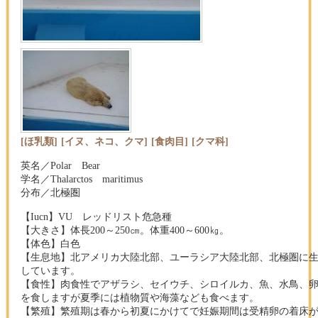
[ほ乳類]
[イヌ、ネコ、クマ]
[食肉目]
[クマ科]
英名／Polar Bear
学名／Thalarctos maritimus
分布／北極圏
【Iucn】VU レッドリスト危急種
【大きさ】体長200～250㎝。体重400～600㎏。
【体色】白色
【生息地】北アメリカ大陸北部、ユーラシア大陸北部、北極圏に
しています。
【食性】肉食性でアザラシ、セイウチ、シロイルカ、魚、水鳥、
を食しますが夏季には植物質や海藻なども食べます。
【繁殖】繁殖期は春から初夏にかけてで妊娠期間は受精卵の着床