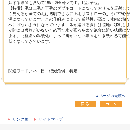
延する期間も含めて195～265日位です。1産2子程。
【特徴】毛は上毛と下毛のダブルコートになっており光を反射し
く見えるが全ての毛は透明でさらに上毛はストローのように中心
洞になっています。この仕組みによって断熱性が高まり体内の熱
へにげないようになっています。氷が溶ける夏には陸地に移動し
が陸には獲物がいないため再び氷が張る冬まで絶食に近い状態に
ます。北極圏の温暖化によって餌がいない期間を生き残れる可能
低くなってきています。
関連ワード／ネコ目、絶滅危惧、特定
▲ページの先頭へ
リンク集
サイトマップ