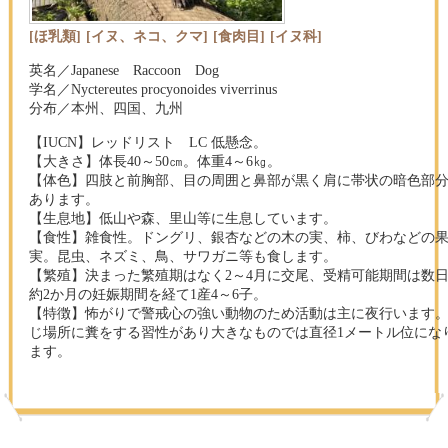
[ほ乳類]
[イヌ、ネコ、クマ]
[食肉目]
[イヌ科]
英名／Japanese Raccoon Dog
学名／Nyctereutes procyonoides viverrinus
分布／本州、四国、九州
【IUCN】レッドリスト LC 低懸念。
【大きさ】体長40～50㎝。体重4～6㎏。
【体色】四肢と前胸部、目の周囲と鼻部が黒く肩に帯状の暗色部
あります。
【生息地】低山や森、里山等に生息しています。
【食性】雑食性。ドングリ、銀杏などの木の実、柿、びわなどの
実。昆虫、ネズミ、鳥、サワガニ等も食します。
【繁殖】決まった繁殖期はなく2～4月に交尾、受精可能期間は数
約2か月の妊娠期間を経て1産4～6子。
【特徴】怖がりで警戒心の強い動物のため活動は主に夜行います
じ場所に糞をする習性があり大きなものでは直径1メートル位にな
ます。