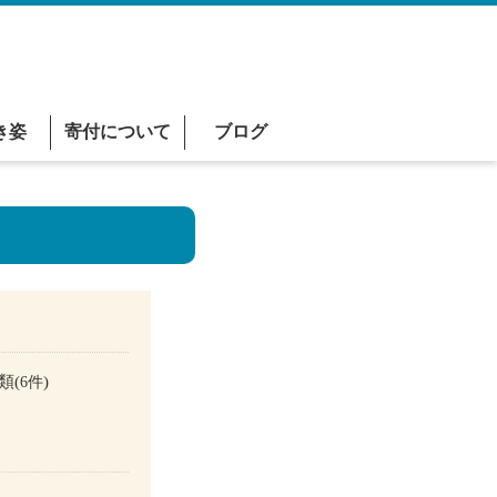
き姿
寄付について
ブログ
類(
)
6件