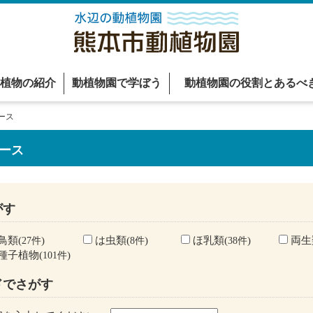
植物の紹介
動植物園で学ぼう
動植物園の役割とあるべ
ース
ース
がす
鳥類(
)
は虫類(
)
ほ乳類(
)
両生
27件
8件
38件
種子植物(
)
101件
ドでさがす