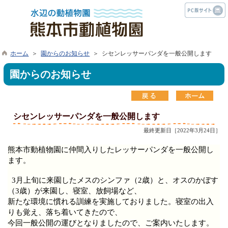
ホーム
＞
園からのお知らせ
＞ シセンレッサーパンダを一般公開します
園からのお知らせ
シセンレッサーパンダを一般公開します
最終更新日［2022年3月24日］
熊本市動植物園に仲間入りしたレッサーパンダを一般公開し
ます。
3
月上旬に来園したメスのシンファ（
2
歳）と、オスのかぼす
（
3
歳）が来園し、
寝室、放飼場など、
新たな環境に
慣れる訓練を実施しており
ました。寝室の出入
りも覚え、落ち着いてきたので、
今回一般公開の運びとなり
ましたので、ご案内いたします。