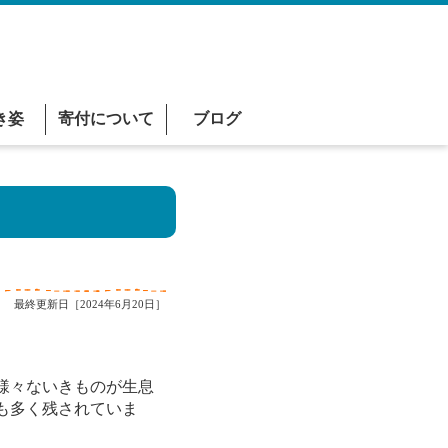
き姿
寄付について
ブログ
最終更新日［2024年6月20日］
様々ないきものが生息
も多く残されていま