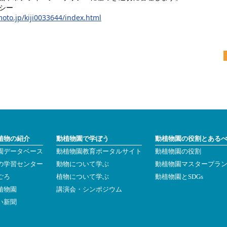
シー
oto.jp/kiji0033644/index.html
植物の紹介
動植物園で学ぼう
動植物園の役割とある
園データベース
動植物園教育ポータルサイト
動植物園の役割
の学習センター
動物について学ぶ
動植物園マスタープラ
ごろ
植物について学ぶ
動植物園とSDGs
植物園
講演会・シンポジウム
い新聞