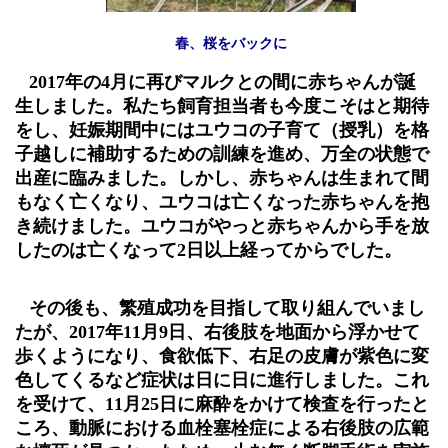
春、桜をバックに
2017
年の
4
月に再びマルクとの間に赤ちゃんが誕
生しました。私たち飼育担当者も今度こそはと期待
をし、妊娠期間中にはユウコの子育て（授乳）を格
子越しに補助するための訓練を進め、万全の状態で
出産に臨みました。しかし、赤ちゃんは生まれて間
もなく亡くなり、ユウコは亡くなった赤ちゃんを抱
き続けました。ユウコがやっと赤ちゃんから手を放
したのは亡くなって
2
日以上経ってからでした。
その後も、繁殖成功を目指して取り組んでいまし
たが、
2017
年
11
月
9
日、右後肢を地面から浮かせて
歩くようになり、食欲低下、右足の皮膚が紫色に変
色してくるなど症状は日に日に進行しました。これ
を受けて、
11
月
25
日に麻酔をかけて検査を行ったと
ころ、動脈における血栓塞栓症による右後肢の広範