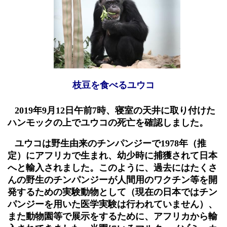
枝豆を食べるユウコ
2019
年
9
月
12
日午前
7
時、寝室の天井に取り付けた
ハンモックの上でユウコの死亡を確認しました。
ユウコは野生由来のチンパンジーで
1978
年（推
定）にアフリカで生まれ、幼少時に捕獲されて日本
へと輸入されました。このように、過去にはたくさ
んの野生のチンパンジーが人間用のワクチン等を開
発するための実験動物として（現在の日本ではチン
パンジーを用いた医学実験は行われていません）、
また動物園等で展示をするために、アフリカから輸