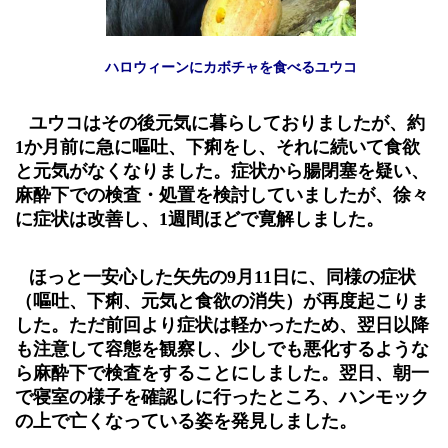
ハロウィーンにカボチャを食べるユウコ
ユウコはその後元気に暮らしておりましたが、約
1
か月前に急に嘔吐、下痢をし、それに続いて食欲
と元気がなくなりました。症状から腸閉塞を疑い、
麻酔下での検査・処置を検討していましたが、徐々
に症状は改善し、
1
週間ほどで寛解しました。
ほっと一安心した矢先の
9
月
11
日に、同様の症状
（嘔吐、下痢、元気と食欲の消失）が再度起こりま
した。ただ前回より症状は軽かったため、翌日以降
も注意して容態を観察し、少しでも悪化するような
ら麻酔下で検査をすることにしました。翌日、朝一
で寝室の様子を確認しに行ったところ、ハンモック
の上で亡くなっている姿を発見しました。