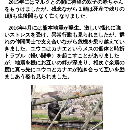
2015
年にはマルクとの間に待望の双子の赤ちゃん
をもうけましたが、残念ながら１頭は死産で残りの
1
頭も生後間もなく亡くなりました。
2016
年
4
月には熊本地震が発生。激しい揺れに強
いストレスを受け、異常行動も見られましたが、群
れの仲間同士で支え合いながら危機を乗り越えてい
きました。ユウコはカナエというメスの個体と時折
トラブル（軽い闘争）を起こすことがありました
が、地震を機にお互いの絆が深まり、相次ぐ余震の
度に真っ先にユウコとカナエが抱き合って互いを励
ましあう姿も見られました。