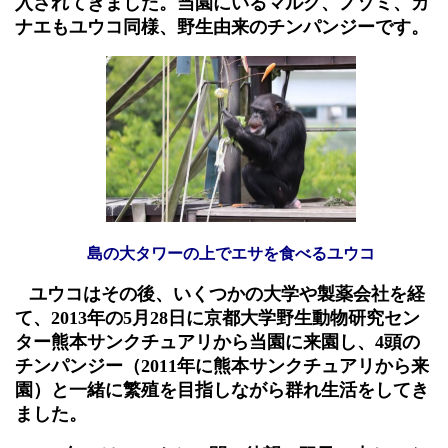
入されてきました。当園にいるマルク、ノゾミ、カ
ナエもユウコ同様、野生由来のチンパンジーです。
島の大タワーの上でエサを食べるユウコ
ユウコはその後、いくつかの大学や製薬会社を経
て、
2013
年の
5
月
28
日に京都大学野生動物研究セン
ター熊本サンクチュアリから当園に来園し
、
4
頭の
チンパンジー（
2011
年に熊
本サンクチュアリから来
園）と一緒に繁殖を目指しながら群れ生活をしてき
ました。