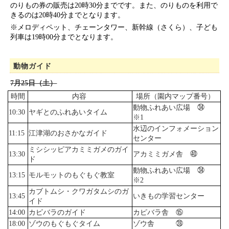
のりもの券の販売は20時30分までです。また、のりものを利用で
きるのは20時40分までとなります。
※メロディペット、チェーンタワー、新幹線（さくら）、子ども
列車は19時00分までとなります。
動物ガイド
7月25日（土）
時間
内容
場所（園内マップ番号）
動物ふれあい広場 ㉞
10:30
ヤギとのふれあいタイム
※1
水辺のインフォメーション
11:15
江津湖のおさかなガイド
センター
ミシシッピアカミミガメのガイ
13:30
アカミミガメ舎 ㊵
ド
動物ふれあい広場 ㉞
13:15
モルモットのもぐもぐ教室
※2
カブトムシ・クワガタムシのガ
13:45
いきもの学習センター
イド
14:00
カピバラのガイド
カピバラ舎 ⑮
18:00
ゾウのもぐもぐタイム
ゾウ舎 ㉘