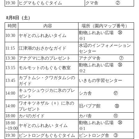
19:30
ヒグマもぐもぐタイム
クマ舎 ②
8月8日（土）
時間
内容
場所（園内マップ番号）
動物ふれあい広場 ㉞
10:30
ヤギとのふれあいタイム
※1
水辺のインフォメーション
11:15
江津湖のおさかなガイド
センター
13:30
アナグマに氷のプレゼント
アナグマ舎 ⑦
動物ふれあい広場 ㉞
13:15
モルモットのもぐもぐ教室
※2
カブトムシ・クワガタムシの
13:45
いきもの学習センター
ガイド
キュウシュウジカに氷のプレ
14:00
シカ舎 ⑰
ゼント
ワオキツネザル（♀）に氷の
14:00
旧パプア館 ㉚
プレゼント
18:00
カバのガイド
カバ舎 ⑪
動物ふれあい広場 ㉞
18:00
ヤギとのふれあい タイム
~19:00
※1
19:30
ビントロングもぐもぐタイム
ビントロング舎 ③