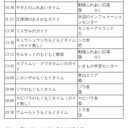
動物ふれあい広場
10:30
ヤギとのふれあいタイム
㉞ ※1
水辺のインフォメーショ
11:15
江津湖のおさかなガイド
ンセンター
モンキーアイランド
13:30
リスザルのガイド
①
キュウシュウジカもぐもぐタイム
シカ舎
13:30
（ガイド無し）
⑰
動物ふれあい広場
13:15
モルモットのもぐもぐ教室
㉞ ※2
カブトムシ・クワガタムシのガイ
13:45
いきもの学習センター
ド
奥山エリア
14:00
ニホンザルもぐもぐタイム
⑯
ゾウ舎
18:00
ゾウのもぐもぐタイム
㉘
カピバラのもぐもぐタイム（ガイ
カピバラ舎
18:00
ド無し）
⑮
トラ舎
19:30
アムールトラもぐもぐタイム
③