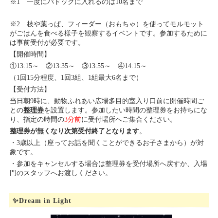
※1 一度にパドックに入れるのは10名まで
※2 枝や葉っぱ、フィーダー（おもちゃ）を使ってモルモット
がごはんを食べる様子を観察するイベントです。参加するために
は事前受付が必要です。
【開催時間】
①13:15～ ②13:35～ ③13:55～ ④14:15～
（1回15分程度、1回3組、1組最大6名まで）
【受付方法】
当日朝9時に、動物ふれあい広場多目的室入り口前に開催時間ご
との
整理券
を設置します。参加したい時間の整理券をお持ちにな
り、指定の時間の
3分前
に受付場所へご集合ください。
整理券が無くなり次第受付終了となります
。
・3歳以上（座ってお話を聞くことができるお子さまから）が対
象です。
・参加をキャンセルする場合は整理券を受付場所へ戻すか、入場
門のスタッフへお渡しください。
✨Dream in Light