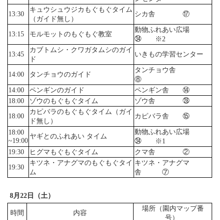
キュウシュウジカもぐもぐタイム
13:30
シカ舎 ⑰
（ガイド無し）
動物ふれあい広場
13:15
モルモットのもぐもぐ教室
㉞ ※2
カブトムシ・クワガタムシのガイ
13:45
いきもの学習センター
ド
タンチョウ舎
14:00
タンチョウのガイド
⑧
14:00
ペンギンのガイド
ペンギン舎 ⑭
18:00
ゾウのもぐもぐタイム
ゾウ舎 ㉘
カピバラのもぐもぐタイム（ガイ
18:00
カピバラ舎 ⑮
ド無し）
動物ふれあい広場
18:00
ヤギとのふれあい タイム
~19:00
㉞ ※1
19:30
ヒグマもぐもぐタイム
クマ舎 ②
キツネ・アナグマのもぐもぐタイ
キツネ・アナグマ
19:30
ム
舎 ⑦
8月22日（土）
場所（園内マップ番
時間
内容
号）