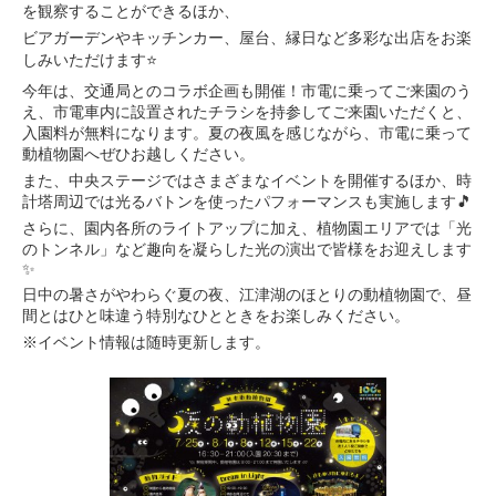
を観察することができるほか、
ビアガーデンやキッチンカー、屋台、縁日など多彩な出店をお楽
しみいただけます⭐
今年は、交通局とのコラボ企画も開催！市電に乗ってご来園のう
え、市電車内に設置されたチラシを持参してご来園いただくと、
入園料が無料になります。夏の夜風を感じながら、市電に乗って
動植物園へぜひお越しください。
また、中央ステージではさまざまなイベントを開催するほか、時
計塔周辺では光るバトンを使ったパフォーマンスも実施します🎵
さらに、園内各所のライトアップに加え、植物園エリアでは「光
のトンネル」など趣向を凝らした光の演出で皆様をお迎えします
✨
日中の暑さがやわらぐ夏の夜、江津湖のほとりの動植物園で、昼
間とはひと味違う特別なひとときをお楽しみください。
※イベント情報は随時更新します。