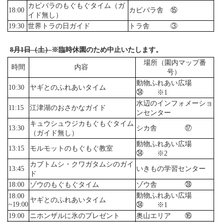
カピバラのもぐもぐタイム（ガ
18:00
カピバラ舎 ⑮
イド無し）
19:30
世界トラの日ガイド
トラ舎 ③
8月1日（土）
※臨時休園のため中止いたします。
場所（園内マップ番
時間
内容
号）
動物ふれあい広場
10:30
ヤギとのふれあいタイム
㉞ ※1
水辺のインフォメーショ
11:15
江津湖のおさかなガイド
ンセンター
キュウシュウジカもぐもぐタイム
13:30
シカ舎 ⑰
（ガイド無し）
動物ふれあい広場
13:15
モルモットのもぐもぐ教室
㉞ ※2
カブトムシ・クワガタムシのガイ
13:45
いきもの学習センター
ド
18:00
ゾウのもぐもぐタイム
ゾウ舎 ㉘
動物ふれあい広場
18:00
ヤギとのふれあいタイム
~19:00
㉞ ※1
19:00
ニホンザルに氷のプレゼント
奥山エリア ⑯