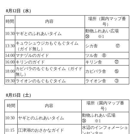
8月12日（水）
場所（園内マップ番
時間
内容
号）
動物ふれあい広場
10:30
ヤギとのふれあいタイム
㉞ ※1
キュウシュウジカもぐもぐタイム
13:30
シカ舎 ⑰
（ガイド無し）
14:00
マナヅルのガイド
ツル舎 ⑧
16:00
キリンのガイド
キリン舎 ㉗
カピバラのもぐもぐタイム（ガイド
18:00
カピバラ舎 ⑮
無し）
19:30
ライオンのもぐもぐタイム
ライオン舎 ③
8月15日（土）
場所（園内マップ番
時間
内容
号）
動物ふれあい広場
10:30
ヤギとのふれあいタイム
㉞ ※1
水辺のインフォメーショ
11:15
江津湖のおさかなガイド
ンセンター