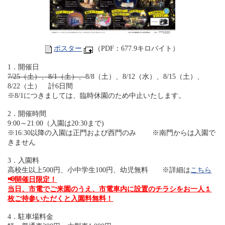
ポスター
（PDF：677.9キロバイト）
1．開催日
7/25（土）、8/1（土）、
8/8（土）、8/12（水）、8/15（土）、
8/22（土） 計6日間
※8/1につきましては、臨時休園のため中止いたします。
2．開催時間
9:00～21:00（入園は20:30まで)
※16:30以降の入園は正門および西門のみ ※南門からは入園で
きません
3．入園料
高校生以上500円、小中学生100円、幼児無料 ※詳細は
こちら
📢開催日限定！
当日、市電でご来園のうえ、市電車内に設置のチラシをお一人１
枚ご持参いただくと入園料無料！
4．駐車場料金