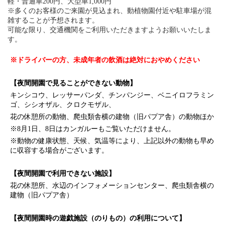
軽・普通車200円、大型車1,000円
※多くのお客様のご来園が見込まれ、動植物園付近や駐車場が混
雑することが予想されます。
可能な限り、交通機関をご利用いただきますようお願いいたしま
す。
※ドライバーの方、未成年者の飲酒は絶対におやめください
【夜間開園で見ることができない動物】
キンシコウ、レッサーパンダ、チンパンジー、ベニイロフラミン
ゴ、シシオザル、クロクモザル、
花の休憩所の動物、爬虫類舎横の建物（旧パプア舎）の動物ほか
※8月1日、8日はカンガルーもご覧いただけません。
※動物の健康状態、天候、気温等により、上記以外の動物も早め
に収容する場合がございます。
【夜間開園で利用できない施設】
花の休憩所、水辺のインフォメーションセンター、爬虫類舎横の
建物（旧パプア舎）
【夜間開園時の遊戯施設（のりもの）の利用について】