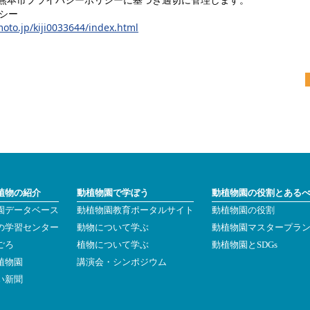
シー
oto.jp/kiji0033644/index.html
植物の紹介
動植物園で学ぼう
動植物園の役割とある
園データベース
動植物園教育ポータルサイト
動植物園の役割
の学習センター
動物について学ぶ
動植物園マスタープラ
ごろ
植物について学ぶ
動植物園とSDGs
植物園
講演会・シンポジウム
い新聞