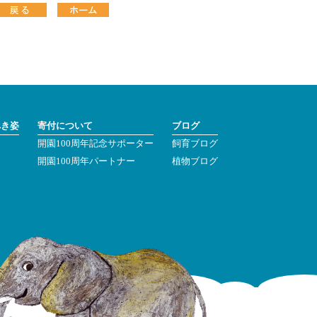
べき姿
寄付について
ブログ
開園100周年記念サポーター
飼育ブログ
ン
開園100周年パートナー
植物ブログ