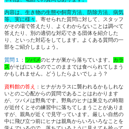
内容は、生き物の生態や飼育方法、防除方法、病気
等、実に様々
。寄せられた質問に対して、スタッフ
がその場で答えたり、よくわからないことは調べて
答えたり、別の適切な対応できる団体を紹介した
り、といった対応をしてします。よくある質問の一
部をご紹介しましょう。
質問１
：
ツバメ
のヒナが巣から落ちています。
カラ
ス
がそばにいるのでこのままでは食べられてしまう
かもしれません。どうしたらよいでしょう？
資料館の答え
：ヒナがカラスに襲われるかもしれな
いとのご心配からの質問であることはわかります
が、ツバメは野鳥です。野鳥のヒナは巣立ちの時期
が近付くとその練習中に落ちてしまうことがありま
すが、親鳥が近くで見守っています。厳しい自然の
中に飛び立つ前にヒナは親鳥からいろいろなことを
学んでいるので、落ちているように見えても拾って