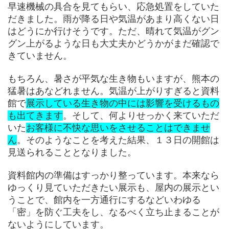
早速機械の具合を見てもらい、応急処置をしていた
だきました。雨が降る日や気温があまり高くない日
はどうにか行けそうです。ただ、晴れて気温がグン
グン上がるような日も大丈夫かどうかがまだ確認で
きていません。
もちろん、暑さが平気な生き物もいますが、熊本の
猛暑はあなどれません。気温が上がりすぎると資料
館で
展示している生き物の中には影響を受けるもの
も出てきます
。そして、何よりせっかく来ていただ
いた
お客様に不快な思いをさせることはできませ
ん
。そのようなことを考えた結果、１３日の開館は
見送られることとなりました。
資料館内の準備はすっかり整っています。本来なら
ゆっくり見ていただきたい展示も、屋内の展示とい
うことで、館内を一方通行にするなどいわゆる
「密」を防ぐ工夫をし、なるべく立ち止まることが
ないようにしています。