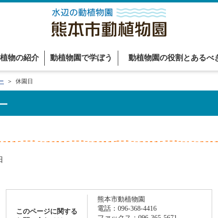
植物の紹介
動植物園で学ぼう
動植物園の役割とあるべ
ー
＞ 休園日
ー
日
熊本市動植物園
電話：096-368-4416
このページに関する
ファックス：096-365-5671