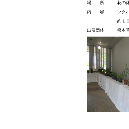
場 所 花の休憩
内 容 ツクバネやヒ
約１
出展団体 熊本草