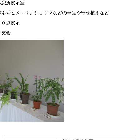
所展示室
メユリ、ショウマなどの単品や寄せ植えなど
００点展示
友会