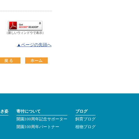
（新しいウィンドウで表示）
▲ページの先頭へ
べき姿
寄付について
ブログ
開園100周年記念サポーター
飼育ブログ
ン
開園100周年パートナー
植物ブログ