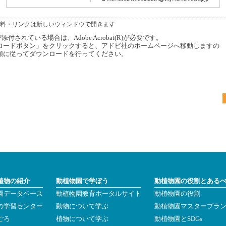
料・リンクは新しいウィンドウで開きます
付されている場合は、Adobe Acrobat(R)が必要です。
ードボタン」をクリックすると、アドビ社のホームページへ移動しますの
順に従ってダウンロードを行ってください。
植物の紹介
動植物園で学ぼう
動植物園の役割とある
園データベース
動植物園教育ポータルサイト
動植物園の役割
の学習センター
動物について学ぶ
動植物園マスタープラ
ごろ
植物について学ぶ
動植物園とSDGs