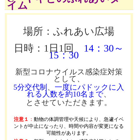
イム
場所：ふれあい広場
日時：1日1回
14：30～
15：30
新型コロナウイルス感染症対策
として、
5分交代制
、
一度にパドックに入
れる人数を約10名まで
、
とさせていただきます。
注意１
：
動物の体調管理や天候により、急遽イベ
ントが中止になったり、時間や内容が変更になる
可能性があります
。