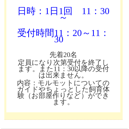
日時：1日1回
11：30
～
受付時間11：20～11：
30
先着20名
定員になり次第受付を終了し
ます。また11：30以降の受付
は出来ません。
内容：モルモットについての
ガイドやちょっとした飼育体
験（お部屋作りなど）ができ
ます。