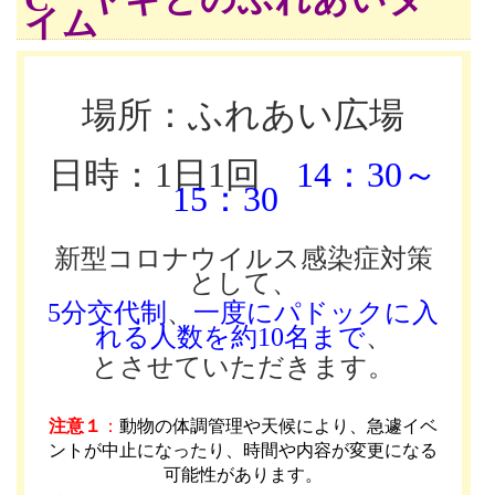
イム
場所：ふれあい広場
日時：1日1回
14：30～
15：30
新型コロナウイルス感染症対策
として、
5分交代制
、
一度にパドックに入
れる人数を約10名まで
、
とさせていただきます。
注意１
：
動物の体調管理や天候により、急遽イベ
ントが中止になったり、時間や内容が変更になる
可能性があります
。