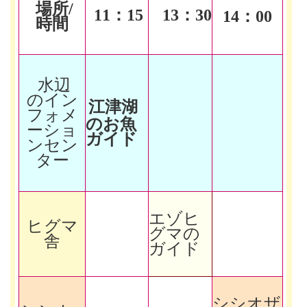
場所/
11
：15
13
：30
14
：00
時間
水辺
のイン
江津湖
フォメ
のお魚
ーショ
ガイド
ンセン
ター
エゾヒ
ヒグマ
グマの
舎
ガイド
シシオザ