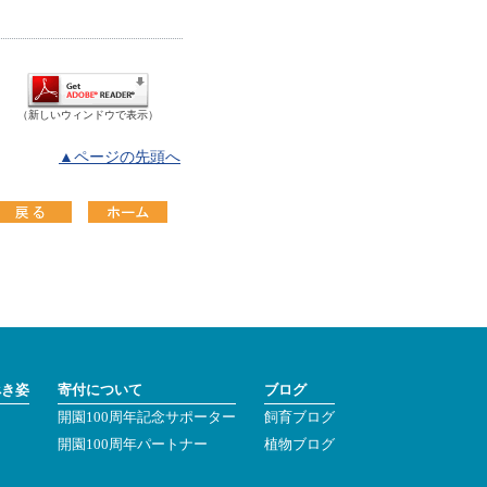
（新しいウィンドウで表示）
▲ページの先頭へ
べき姿
寄付について
ブログ
開園100周年記念サポーター
飼育ブログ
ン
開園100周年パートナー
植物ブログ