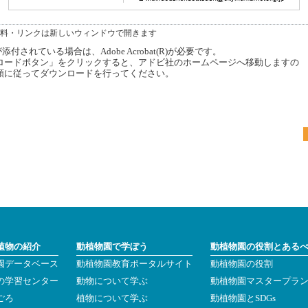
料・リンクは新しいウィンドウで開きます
付されている場合は、Adobe Acrobat(R)が必要です。
ードボタン」をクリックすると、アドビ社のホームページへ移動しますの
順に従ってダウンロードを行ってください。
植物の紹介
動植物園で学ぼう
動植物園の役割とある
園データベース
動植物園教育ポータルサイト
動植物園の役割
の学習センター
動物について学ぶ
動植物園マスタープラ
ごろ
植物について学ぶ
動植物園とSDGs