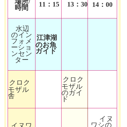
場所/
11
：15
13
：30
14
：00
時間
水辺
のイン
江津湖
フォメ
のお魚
ーショ
ガイド
ンセン
ター
クロク
クロク
モザル
モザル
のガイ
舎
ド
イヌ
ワシの
イヌワ