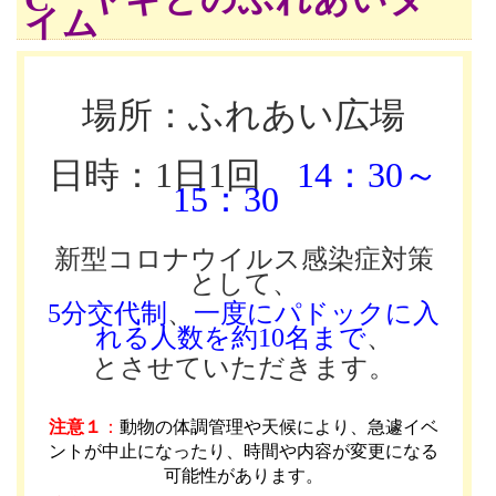
イム
場所：ふれあい広場
日時：1日1回
14：30～
15：30
新型コロナウイルス感染症対策
として、
5分交代制
、
一度にパドックに入
れる人数を約10名まで
、
とさせていただきます。
注意１
：
動物の体調管理や天候により、急遽イベ
ントが中止になったり、時間や内容が変更になる
可能性があります
。