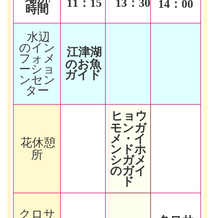
11
：15
13
：30
14
：00
時間
水辺
のイン
江津湖
フォメ
のお魚
ーショ
ガイド
ンセン
ター
ヒョウ
モンガ
メ・イ
花休憩
ンドホ
所
シガメ
のガイ
ド
クロサ