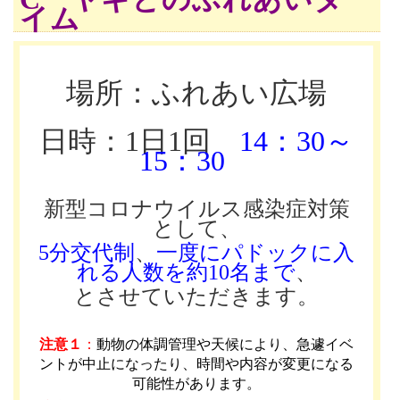
イム
場所：ふれあい広場
日時：1日1回
14：30～
15：30
新型コロナウイルス感染症対策
として、
5分交代制
、
一度にパドックに入
れる人数を約10名まで
、
とさせていただきます。
注意１
：
動物の体調管理や天候により、急遽イベ
ントが中止になったり、時間や内容が変更になる
可能性があります
。