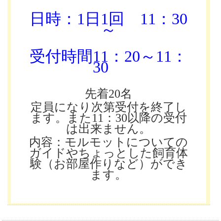
日時：1日1回
11：30
～
受付時間11：20～11：
30
先着20名
定員になり次第受付を終了し
ます。また11：30以降の受付
は出来ません。
内容：モルモットについての
ガイドやちょっとした飼育体
験（お部屋作りなど）ができ
ます。