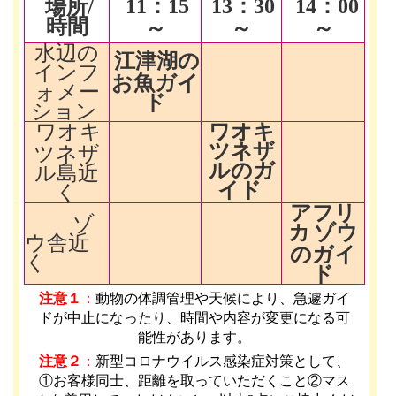
11
：15
13
：30
14
：00
場所/
時間
～
～
～
水辺の
江津湖の
インフ
お魚ガイ
ォメー
ド
ション
ワオキ
ワオキ
ツネザ
ツネザ
ルのガ
ル島近
イド
く
アフリ
ゾ
カ
ゾウ
ウ舎近
のガイ
く
ド
注意１
：
動物の体調管理や天候により、急遽ガイ
ドが中止になったり、時間や内容が変更になる可
能性があります
。
注意２
：
新型コロナウイルス感染症対策として、
①お客様同士、距離を取っていただくこと②マス