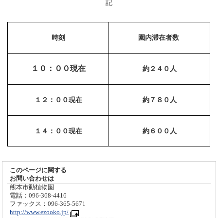
記
時刻
園内滞在者数
１０：００現在
約２４０
人
１２：００現在
約７８０
人
１４：００現在
約６００
人
このページに関する
お問い合わせは
熊本市動植物園
電話：096-368-4416
ファックス：096-365-5671
http://www.ezooko.jp/