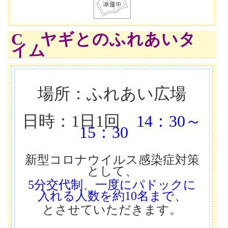
C ヤギとのふれあいタ
イム
場所：ふれあい広場
日時：1日1回
14：30～
15：30
新型コロナウイルス感染症対策
として、
5分交代制
、
一度にパドックに
入れる人数を約10名まで
、
とさせていただきます。