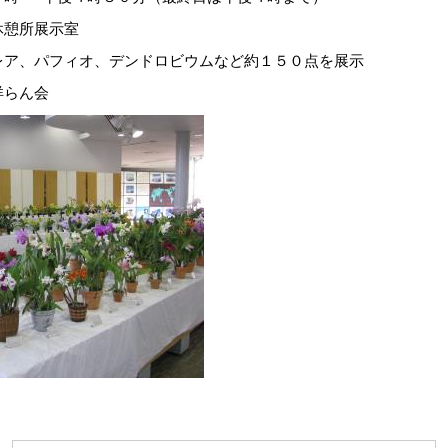
所展示室
フィオ、デンドロビウムなど約１５０点を展示
らん会