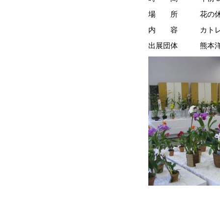
場 所 花の休憩
内 容 カトレア、パ
出展団体 熊本洋