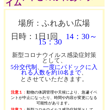
イム
場所：ふれあい広場
日時：1日1回
14：30～
15：30
新型コロナウイルス感染症対策
として、
5分交代制
、
一度にパドックに入
れる人数を約10名まで
、
とさせていただきます。
注意１
：
動物の体調管理や天候により、急遽イベ
ントが中止になったり、時間や内容が変更になる
可能性があります
。
注意２
：
新型コロナウイルス感染症対策として、