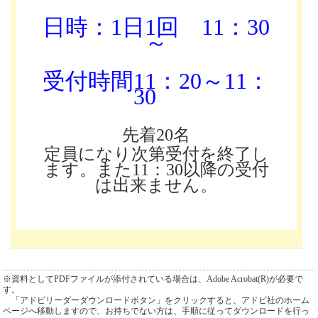
日時：1日1回
11：30
～
受付時間11：20～11：
30
先着20名
定員になり次第受付を終了し
ます。また11：30以降の受付
は出来ません。
※資料としてPDFファイルが添付されている場合は、Adobe Acrobat(R)が必要で
す。
「アドビリーダーダウンロードボタン」をクリックすると、アドビ社のホーム
ページへ移動しますので、お持ちでない方は、手順に従ってダウンロードを行っ