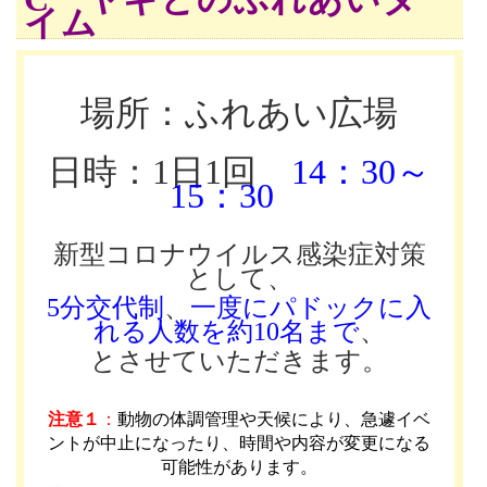
イム
場所：ふれあい広場
日時：1日1回
14：30～
15：30
新型コロナウイルス感染症対策
として、
5分交代制
、
一度にパドックに入
れる人数を約10名まで
、
とさせていただきます。
注意１
：
動物の体調管理や天候により、急遽イベ
ントが中止になったり、時間や内容が変更になる
可能性があります
。