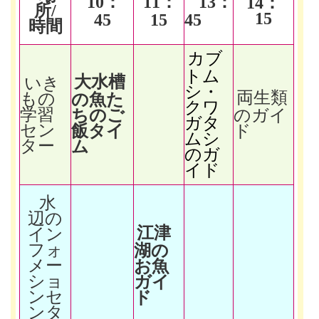
10
：
11
：
13
：
14
：
所/
15
45
15
45
時間
カブ
トム
大水槽
いき
シ・
両生類
もの
の魚た
クワ
学習
ちのご
のガイ
ガタ
セン
飯タイ
ド
ムシ
ター
ム
のガ
イド
水
辺の
江津
イン
フォ
湖の
メー
お魚
ショ
ガイ
ンセ
ド
ンタ