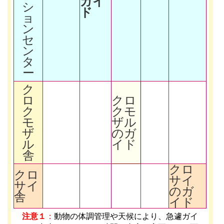
ガイ
シ
ド
ョ
ン
セ
ン
タ
ー
ク
ロ
クロ
ク
クモ
モ
ザル
ザ
のガ
ル
イド
舎
クロ
クロ
サイ
サイ
のガ
舎
イド
注意１
：
動物の体調管理や天候により、急遽ガイ