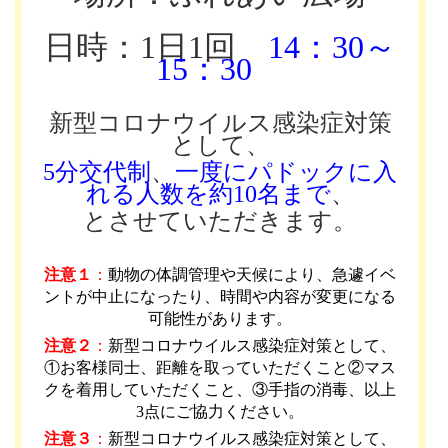
日時：1日1回
14：30～
15：30
新型コロナウイルス感染症対策
として、
5分交代制
、
一度にパドックに入
れる人数を約10名まで
、
とさせていただきます。
注意１
：
動物の体調管理や天候により、急遽イベ
ントが中止になったり、時間や内容が変更になる
可能性があります
。
注意２
：
新型コロナウイルス感染症対策として、
①お客様同士、距離を取っていただくこと②マス
クを着用していただくこと、③手指の消毒、以上
3点にご協力ください。
注意３
：
新型コロナウイルス感染症対策として、