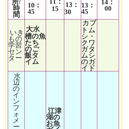
11
：
所/
14
：
13
：
10
：
13
：
時
00
15
45
45
30
間
カブ
大水
トム
いき
槽の魚
シ・
もの
たち
クワ
学習
のご
ガタ
セン
飯タ
ムシ
ター
イム
のガ
イド
水
辺
の
イ
ン
フ
江津
ォ
湖の
メ
お魚
ー