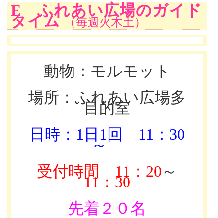
E ふれあい広場のガイド
タイム
（毎週火木土）
動物：モルモット
場所：ふれあい広場多
目的室
日時：1日1回
11：30
～
受付時間
11：20
～
11：30
先着２０名