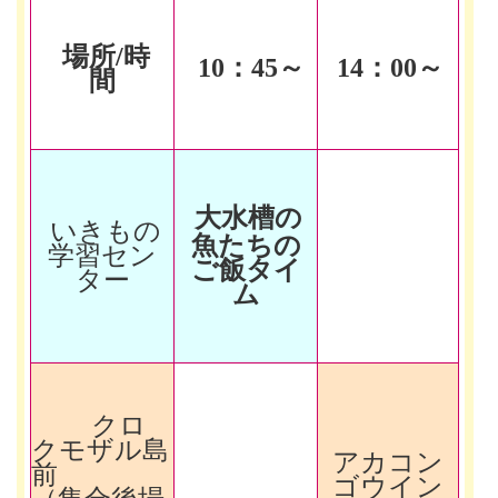
場所/時
10
：45～
14
：00～
間
大水槽の
いきもの
魚たちの
学習セン
ご飯タイ
ター
ム
クロ
クモザル島
アカコン
前
ゴウイン