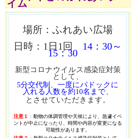
イム
場所：ふれあい広場
日時：1日1回
14：30～
15：30
新型コロナウイルス感染症対策
として、
5分交代制
、
一度にパドックに
入れる人数を約10名まで
、
とさせていただきます。
注意１
：
動物の体調管理や天候により、急遽イベ
ントが中止になったり、時間や内容が変更になる
可能性があります
。