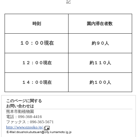
記
時刻
園内滞在者数
１０：００現在
約９０人
１２：００現在
約１１０人
１４：００現在
約１００人
このページに関する
お問い合わせは
熊本市動植物園
電話：096-368-4416
ファックス：096-365-5671
http://www.ezooko.jp/