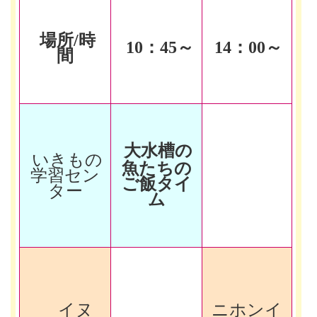
場所/時
10
：45～
14
：00～
間
大水槽の
いきもの
魚たちの
学習セン
ご飯タイ
ター
ム
イヌ
ニホンイ