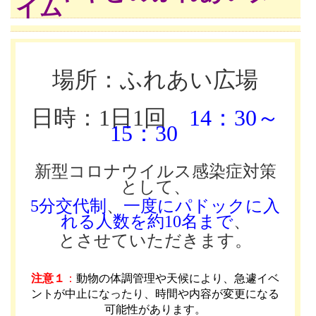
イム
場所：ふれあい広場
日時：1日1回
14：30～
15：30
新型コロナウイルス感染症対策
として、
5分交代制
、
一度にパドックに入
れる人数を約10名まで
、
とさせていただきます。
注意１
：
動物の体調管理や天候により、急遽イベ
ントが中止になったり、時間や内容が変更になる
可能性があります
。