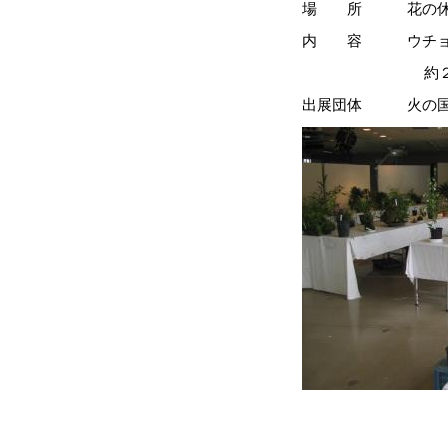
場 所 花の休憩
内 容 ウチョウラン
約
出展団体 火の国ウ