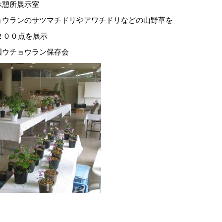
所展示室
のサツマチドリやアワチドリなどの山野草を
２００点を展示
チョウラン保存会