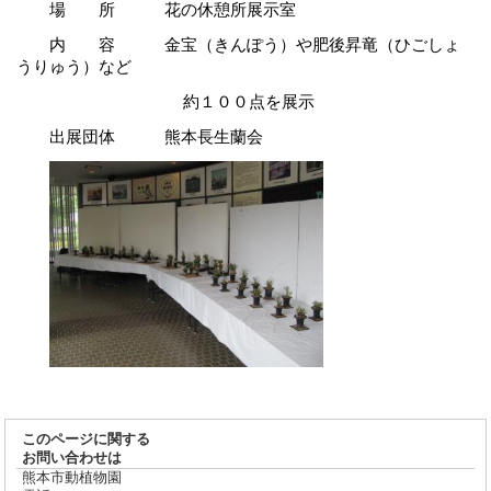
場 所 花の休憩所展示室
内 容 金宝（きんぽう）や肥後昇竜（ひごしょ
うりゅう）など
約１００点を展示
出展団体 熊本長生蘭会
このページに関する
お問い合わせは
熊本市動植物園