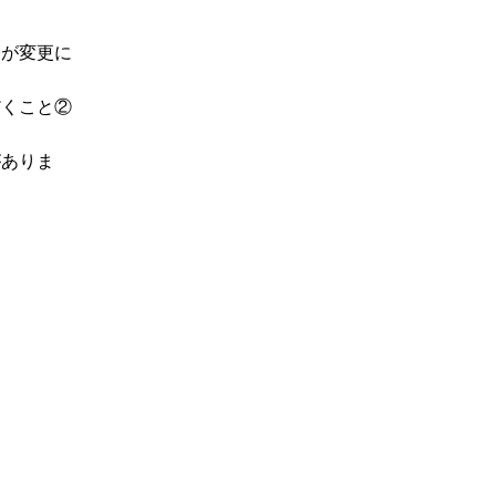
容が変更に
だくこと②
。
がありま