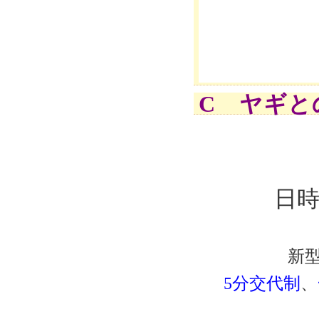
C ヤギと
日時
新
5分交代制
、