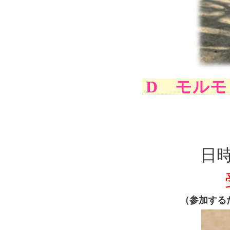
D モル
日時
（参加する