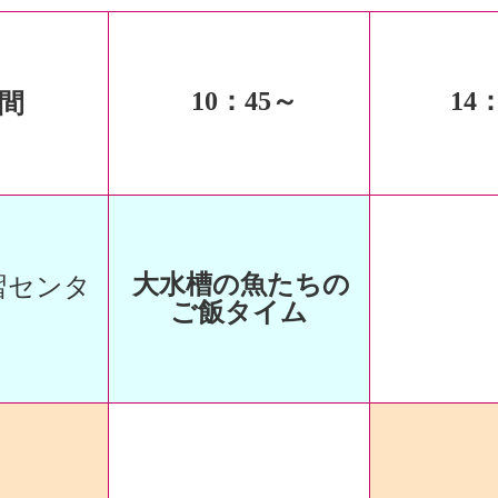
10
：45～
14
：
時間
大水槽の魚たちの
習センタ
ご飯タイム