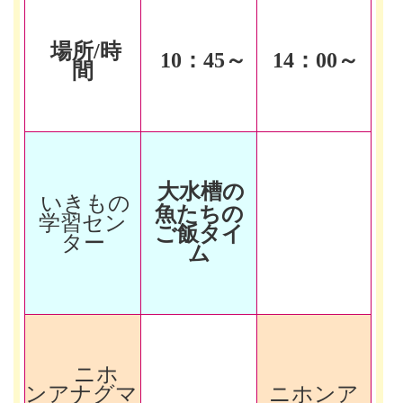
場所/時
10
：45～
14
：00～
間
大水槽の
いきもの
魚たちの
学習セン
ご飯タイ
ター
ム
ニホ
ンアナグマ
ニホンア