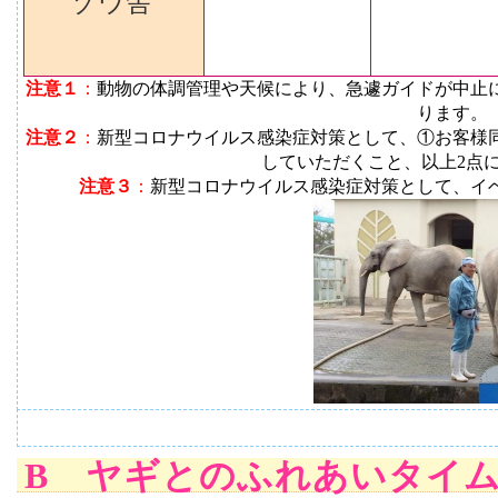
ゾウ舎
注意１
：
動物の体調管理や天候により、急遽ガイドが中止
ります
。
注意２
：
新型コロナウイルス感染症対策として、①お客様
していただくこと、以上2点
注意３
：
新型コロナウイルス感染症対策として、イ
B ヤギとのふれあいタイ