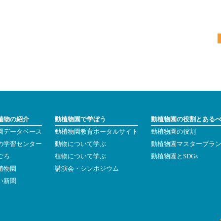
植物の紹介
動植物園で学ぼう
動植物園の役割とある
園データベース
動植物園教育ポータルサイト
動植物園の役割
の学習センター
動物について学ぶ
動植物園マスタープラ
ごろ
植物について学ぶ
動植物園とSDGs
植物園
講演会・シンポジウム
い新聞