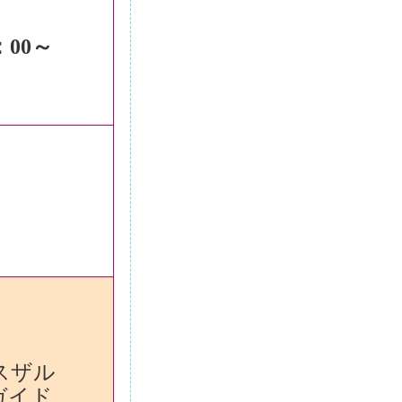
：00～
スザル
ガイド