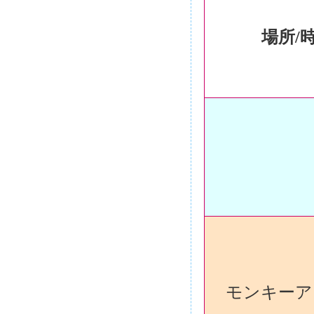
場所/
モンキーア