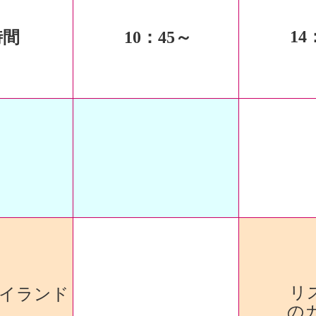
14
時間
10
：45～
リ
イランド
の