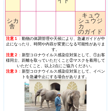
イド
キュウ
シカ
シュウジ
舎
カ
のガイド
注意１
：
動物の体調管理や天候により、急遽ガイドが中
止になったり、時間や内容が変更になる可能性がありま
す
。
注意２
：
新型コロナウイルス感染症対策として、①お客
様同士、距離を取っていただくこと②マスクを着用して
いただくこと、以上2点にご協力ください。
注意３
：
新型コロナウイルス感染症対策として、イベン
トを急遽中止にする場合があります。