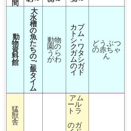
00～
間
大
水
槽
カブ
の
トム
動
魚
動物
シ・
物
た
どうぶつ
園の
クワ
資
ち
の赤ちゃ
うら
ガタ
料
の
ん
がわ
ムシ
館
ご
のガ
飯
イド
タ
イ
ム
アム
ール
猛
トラ
獣
舎
のガ