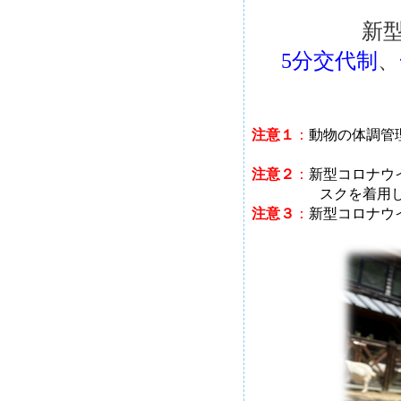
新
5分交代制
、
注意１
：
動物の体調管
注意２
：
新型コロナウ
スクを着用
注意３
：
新型コロナウ