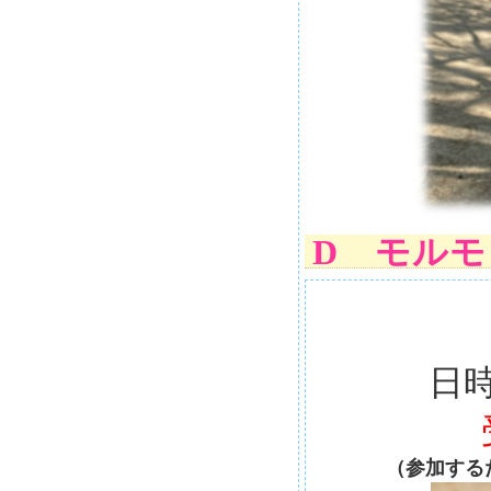
D モル
日時
（参加する