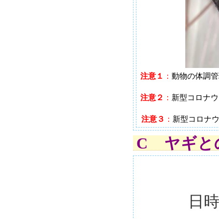
注意１
：
動物の体調管
注意２
：
新型コロナウ
注意３
：
新型コロナ
C ヤギと
日時