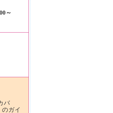
00～
バ
ガイ