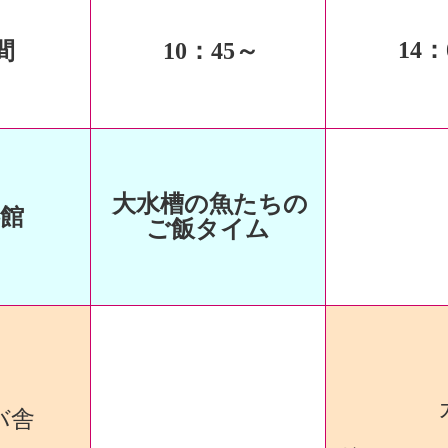
14
：
間
10
：45～
大水槽の魚たちの
館
ご飯タイム
カ
舎
の