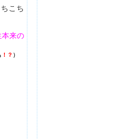
あちこち
生本来の
も
！？
）