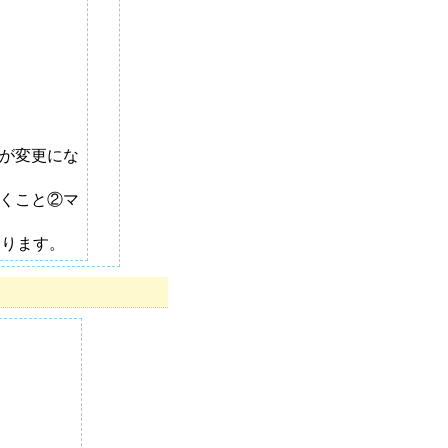
が変更にな
くこと②マ
あります。