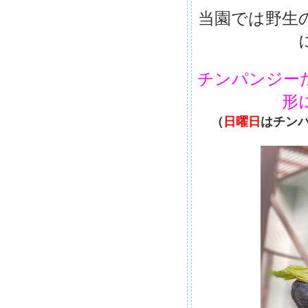
当園では野生
チンパンジー
形
（
日曜日
はチン