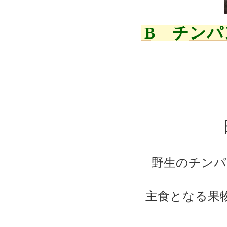
B チン
野生のチンパ
主食となる果