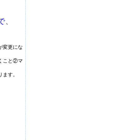
で
、
が変更にな
くこと②マ
ります。