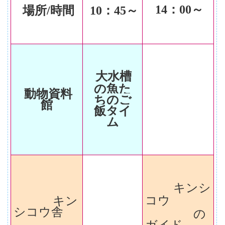
14
：00～
場所/時間
10
：45～
大水槽
の魚た
動物資料
ちのご
館
飯タイ
ム
キンシ
コウ
キン
シコウ
舎
の