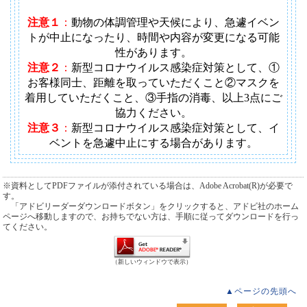
注意１
：
動物の体調管理や天候により、急遽イベン
トが中止になったり、時間や内容が変更になる可能
性があります
。
注意２
：
新型コロナウイルス感染症対策として、①
お客様同士、距離を取っていただくこと②マスクを
着用していただくこと、③手指の消毒、以上3点にご
協力ください。
注意３
：
新型コロナウイルス感染症対策として、イ
ベントを急遽中止にする場合があります。
※資料としてPDFファイルが添付されている場合は、Adobe Acrobat(R)が必要で
す。
「アドビリーダーダウンロードボタン」をクリックすると、アドビ社のホーム
ページへ移動しますので、お持ちでない方は、手順に従ってダウンロードを行っ
てください。
（新しいウィンドウで表示）
▲ページの先頭へ