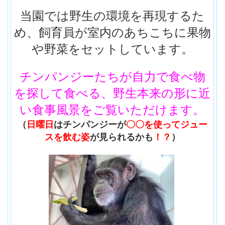
当園では野生の環境を再現するた
め、飼育員が室内のあちこちに果物
や野菜をセットしています。
チンパンジーたちが自力で食べ物
を探して食べる、野生本来の形に近
い食事風景をご覧いただけます。
（
日曜日
はチンパンジーが
〇〇を使ってジュー
スを飲む姿
が見られるかも
！？
）