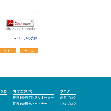
（新しいウィンドウで表示）
▲ページの先頭へ
べき姿
寄付について
ブログ
開園100周年記念サポーター
飼育ブログ
ン
開園100周年パートナー
植物ブログ