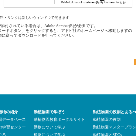
料・リンクは新しいウィンドウで開きます
付されている場合は、Adobe Acrobat(R)が必要です。
ードボタン」をクリックすると、アドビ社のホームページへ移動しますの
順に従ってダウンロードを行ってください。
植物の紹介
動植物園で学ぼう
動植物園の役割とある
園データベース
動植物園教育ポータルサイト
動植物園の役割
の学習センター
動物について学ぶ
動植物園マスタープラ
ごろ
植物について学ぶ
動植物園とSDGs