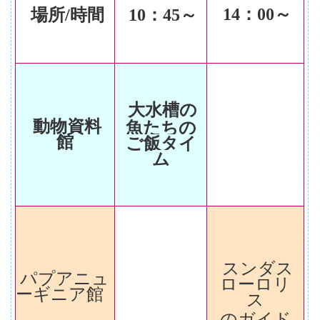
14
：00～
場所/時間
10
：45～
大水槽の
動物資料
魚たちの
館
ご飯タイ
ム
スンダス
パプアニュ
ローロリ
ーギニア館
ス
のガイド