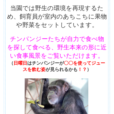
当園では野生の環境を再現するた
め、飼育員が室内のあちこちに果物
や野菜をセットしています。
チンパンジーたちが自力で食べ物
を探して食べる、野生本来の形に近
い食事風景をご覧いただけます。
（
日曜日
はチンパンジーが
〇〇を使ってジュー
スを飲む姿
が見られるかも
！？
）