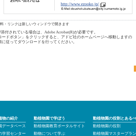
お問い合わせは
http://www.ezooko.jp/
料・リンクは新しいウィンドウで開きます
付されている場合は、Adobe Acrobat(R)が必要です。
ードボタン」をクリックすると、アドビ社のホームページへ移動しますの
順に従ってダウンロードを行ってください。
植物の紹介
動植物園で学ぼう
動植物園の役割とある
園データベース
動植物園教育ポータルサイト
動植物園の役割
の学習センター
動物について学ぶ
動植物園マスタープラ