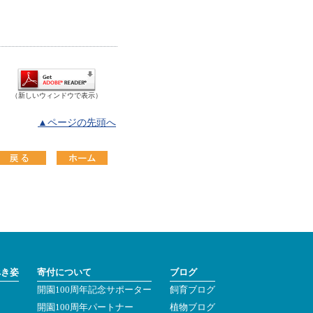
（新しいウィンドウで表示）
▲ページの先頭へ
べき姿
寄付について
ブログ
開園100周年記念サポーター
飼育ブログ
ン
開園100周年パートナー
植物ブログ