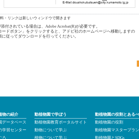
料・リンクは新しいウィンドウで開きます
付されている場合は、Adobe Acrobat(R)が必要です。
ードボタン」をクリックすると、アドビ社のホームページへ移動しますの
順に従ってダウンロードを行ってください。
植物の紹介
動植物園で学ぼう
動植物園の役割とある
園データベース
動植物園教育ポータルサイト
動植物園の役割
の学習センター
動物について学ぶ
動植物園マスタープラ
ごろ
植物について学ぶ
動植物園とSDGs