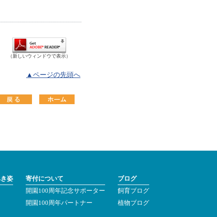
（新しいウィンドウで表示）
▲ページの先頭へ
べき姿
寄付について
ブログ
開園100周年記念サポーター
飼育ブログ
ン
開園100周年パートナー
植物ブログ