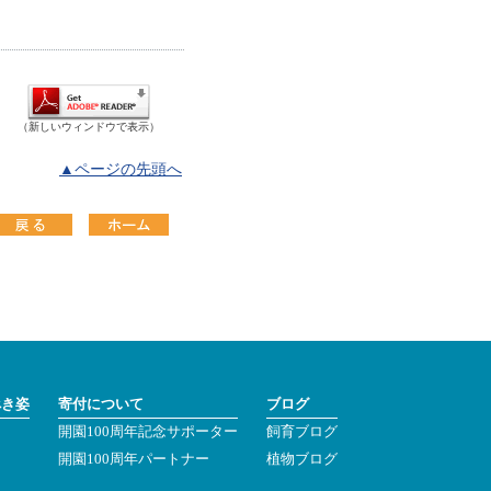
（新しいウィンドウで表示）
▲ページの先頭へ
べき姿
寄付について
ブログ
開園100周年記念サポーター
飼育ブログ
ン
開園100周年パートナー
植物ブログ