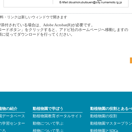
料・リンクは新しいウィンドウで開きます
付されている場合は、Adobe Acrobat(R)が必要です。
ードボタン」をクリックすると、アドビ社のホームページへ移動しますの
順に従ってダウンロードを行ってください。
植物の紹介
動植物園で学ぼう
動植物園の役割とある
園データベース
動植物園教育ポータルサイト
動植物園の役割
の学習センター
動物について学ぶ
動植物園マスタープラ
ごろ
植物について学ぶ
動植物園とSDGs