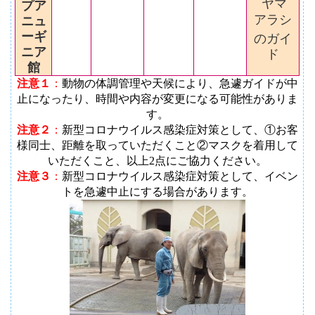
ヤマ
プア
アラシ
ニュ
ーギ
のガイ
ニア
ド
館
注意１
：
動物の体調管理や天候により、急遽ガイドが中
止になったり、時間や内容が変更になる可能性がありま
す
。
注意２
：
新型コロナウイルス感染症対策として、①お客
様同士、距離を取っていただくこと②マスクを着用して
いただくこと、以上2点にご協力ください。
注意３
：
新型コロナウイルス感染症対策として、イベン
トを急遽中止にする場合があります。