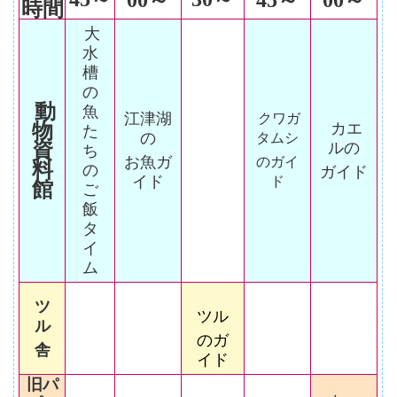
00～
45～
00～
時間
大
水
槽
の
動
魚
江津湖
クワガ
物
カエ
た
の
タムシ
資
ルの
ち
お魚ガ
のガイ
料
の
ガイド
イド
ド
館
ご
飯
タ
イ
ム
ツ
ツル
ル
のガ
舎
イド
旧パ