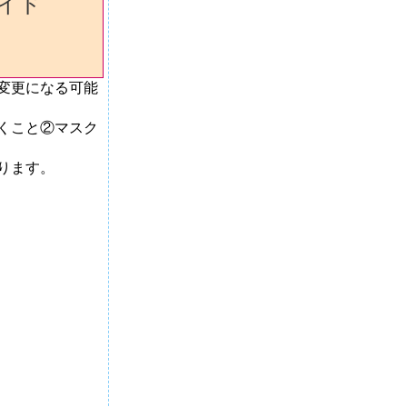
イド
変更になる可能
くこと②マスク
合があります。