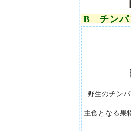
B チン
野生のチンパ
主食となる果