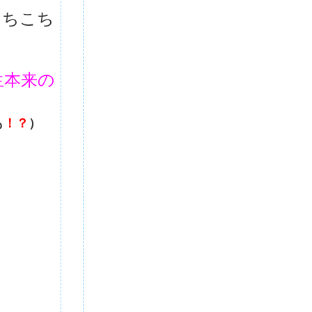
あちこち
生本来の
も
！？
）