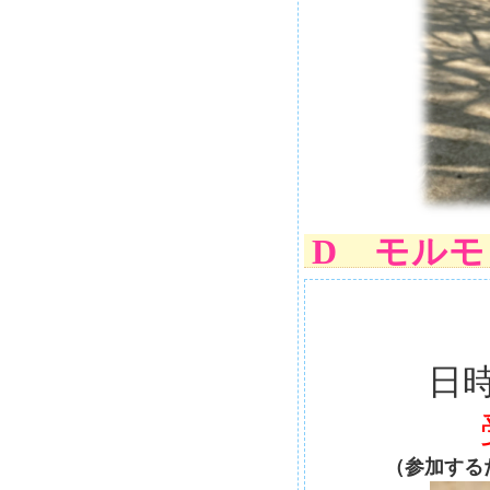
D モル
日時
（参加する