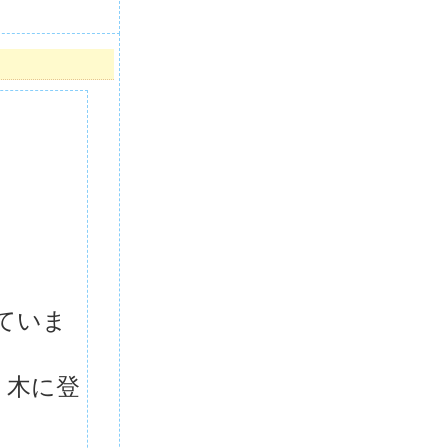
ていま
、木に登