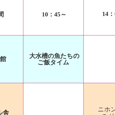
14
：
間
10
：45～
大水槽の魚たちの
館
ご飯タイム
ニホ
ル舎