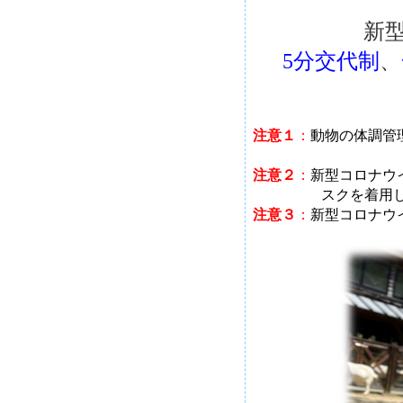
新
5分交代制
、
注意１
：
動物の体調管
注意２
：
新型コロナウ
スクを着用
注意３
：
新型コロナウ