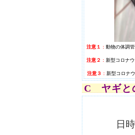
注意１
：
動物の体調管
注意２
：
新型コロナウ
注意３
：
新型コロナ
C ヤギと
日時