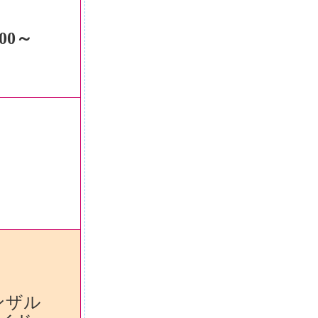
00～
ンザル