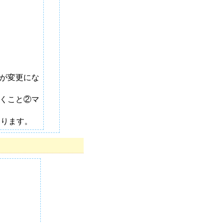
が変更にな
くこと②マ
あります。