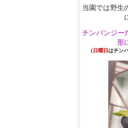
当園では野生
チンパンジー
形
（
日曜日
はチン