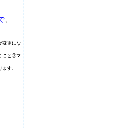
で
、
が変更にな
くこと②マ
ります。