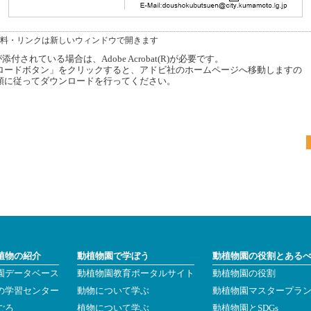
料・リンクは新しいウィンドウで開きます
付されている場合は、Adobe Acrobat(R)が必要です。
ードボタン」をクリックすると、アドビ社のホームページへ移動しますの
順に従ってダウンロードを行ってください。
植物の紹介
動植物園で学ぼう
動植物園の役割とある
園データベース
動植物園教育ポータルサイト
動植物園の役割
の学習センター
動物について学ぶ
動植物園マスタープラ
ごろ
植物について学ぶ
動植物園とSDGs