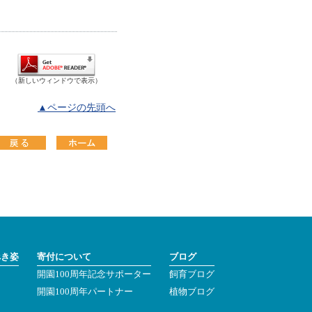
（新しいウィンドウで表示）
▲ページの先頭へ
べき姿
寄付について
ブログ
開園100周年記念サポーター
飼育ブログ
ン
開園100周年パートナー
植物ブログ