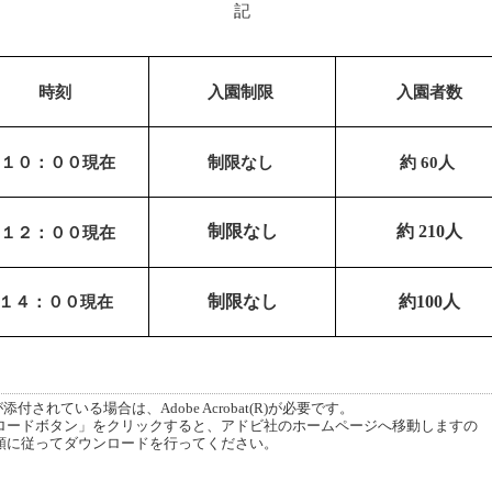
記
時刻
入園制限
入園者数
１０：００現在
制限なし
約 60人
制限なし
約 210人
１２：００現在
１４：００現在
制限なし
約100
人
付されている場合は、Adobe Acrobat(R)が必要です。
ードボタン」をクリックすると、アドビ社のホームページへ移動しますの
順に従ってダウンロードを行ってください。