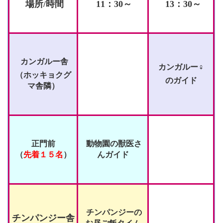
場所/時間
11：30
～
13
：30～
カンガルー舎
カンガルー♀
（ホッキョクグ
のガイド
マ舎隣）
正門前
動物園の獣医さ
（
先着１５名
）
んガイド
チンパンジーの
チンパンジー舎