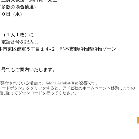
多数の場合抽選）
０日（水）
（１人１枚）に
、電話番号を記入し
本市東区健軍５丁目１４
-
２ 熊本市動植物園植物ゾーン
。
号でもご案内いたします。
付されている場合は、Adobe Acrobat(R)が必要です。
ードボタン」をクリックすると、アドビ社のホームページへ移動しますの
順に従ってダウンロードを行ってください。