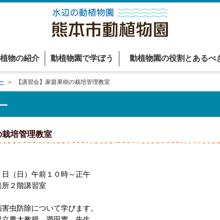
植物の紹介
動植物園で学ぼう
動植物園の役割とあるべ
ー
＞ 【講習会】家庭果樹の栽培管理教室
ー
の栽培管理教室
日（日）午前１０時～正午
所２階講習室
害虫防除について学びます。
立農大教授 満田實 先生