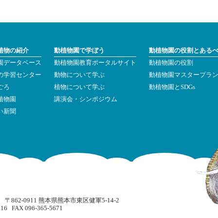
植物の紹介
動植物園で学ぼう
動植物園の役割とある
園データベース
動植物園教育ポータルサイト
動植物園の役割
の学習センター
動物について学ぶ
動植物園マスタープラ
ごろ
植物について学ぶ
動植物園とSDGs
植物園
講演会・シンポジウム
い新聞
862-0911 熊本県熊本市東区健軍5-14-2
416 FAX 096-365-5671