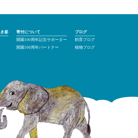
べき姿
寄付について
ブログ
開園100周年記念サポーター
飼育ブログ
ン
開園100周年パートナー
植物ブログ